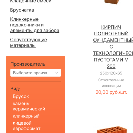
Кладочные смеси
Брусчатка
Клинкерные
подоконники и
КИРПИЧ
элементы для забора
ПОЛНОТЕЛЫЙ
Сопутствующие
ФУНДАМЕНТНЫ
материалы
С
ТЕХНОЛОГИЧЕС
ПУСТОТАМИ М
Производитель:
200
Выберите производителя
250х120х65
Строительные
инновации
Вид:
20,00 руб./шт.
Брусок
камень
керамический
клинкерный
лицевой
евроформат